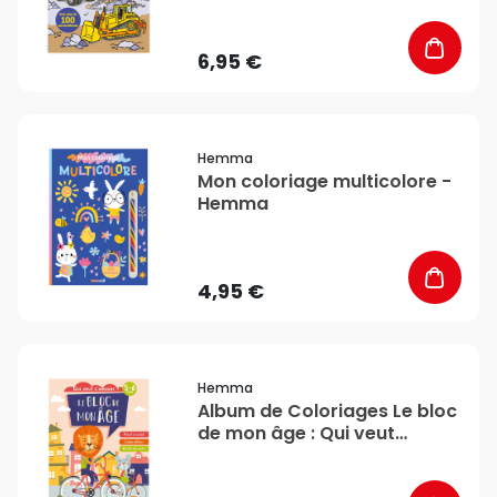
6,95 €
favorite_border
Hemma
Mon coloriage multicolore -
Hemma
4,95 €
favorite_border
Hemma
Album de Coloriages Le bloc
de mon âge : Qui veut
s'amuser ? - Hemma