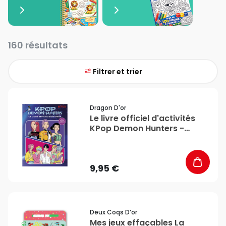
160 résultats
Filtrer et trier
favorite_border
Dragon D'or
Le livre officiel d'activités
KPop Demon Hunters -
Dragon D'Or
9,95 €
favorite_border
Deux Coqs D’or
Mes jeux effaçables La