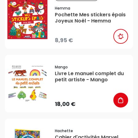
Hemma
Pochette Mes stickers épais
Joyeux Noël - Hemma
8,95 €
favorite_border
Mango
Livre Le manuel complet du
petit artiste - Mango
18,00 €
favorite_border
Hachette
Cahier d'activités Marvel