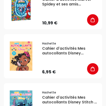
Spidey et ses amis
extraordinaires 1000
Stickers - Hachette
10,99 €
favorite_border
Hachette
Cahier d'activités Mes
autocollants Disney
Princesses - Hachette
6,95 €
favorite_border
Hachette
Cahier d'activités Mes
autocollants Disney Stitch -