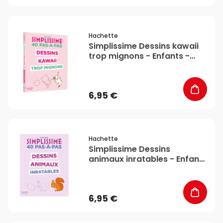
favorite_border
Hachette
Simplissime Dessins kawaii
trop mignons - Enfants -
Hachette
6,95 €
favorite_border
Hachette
Simplissime Dessins
animaux inratables - Enfants
- Hachette
6,95 €