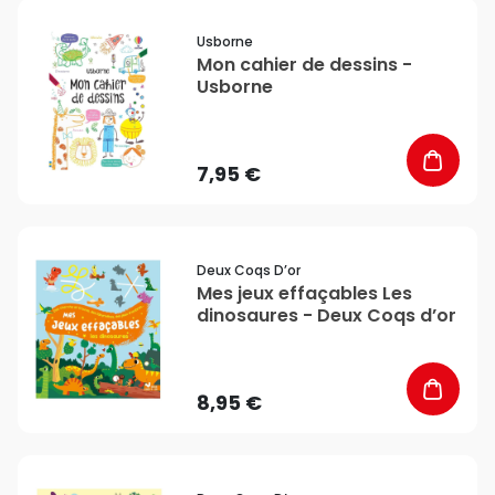
favorite_border
Usborne
Mon cahier de dessins -
Usborne
7,95 €
favorite_border
Deux Coqs D’or
Mes jeux effaçables Les
dinosaures - Deux Coqs d’or
8,95 €
favorite_border