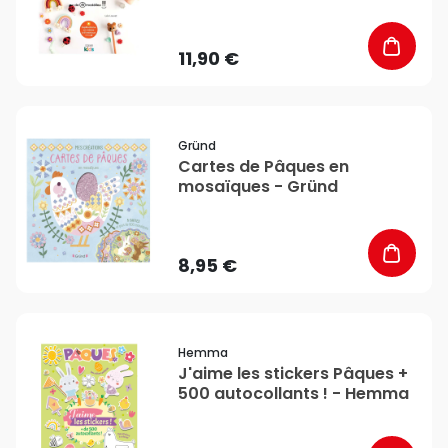
11,90 €
favorite_border
Gründ
Cartes de Pâques en
mosaïques - Gründ
8,95 €
favorite_border
Hemma
J'aime les stickers Pâques +
500 autocollants ! - Hemma