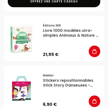
OFFREZ UNE CARTE CADEAU
favorite_border
Éditions 365
Livre 1000 modèles utra-
simples Animaux & Nature -
365 Editions
21,95 €
favorite_border
Maildor
Stickers repositionnables
Stick Story Danseuses -
Maildor
6,90 €