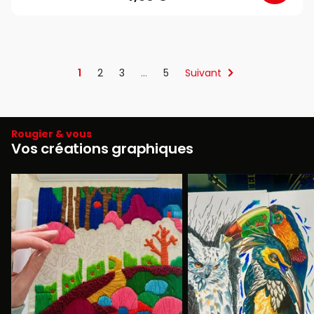
1
2
3
…
5
Suivant
Rougier & vous
Vos créations graphiques