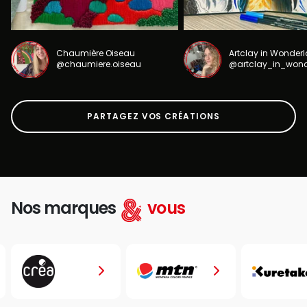
Chaumière Oiseau
Artclay in Wonder
@chaumiere.oiseau
@artclay_in_won
PARTAGEZ VOS CRÉATIONS
Nos marques
vous