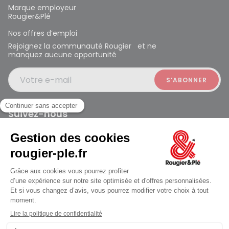
Marque employeur
Rougier&Plé
Nos offres d’emploi
Rejoignez la communauté Rougier et ne
manquez aucune opportunité
Votre e-mail
Suivez-nous
Rougier et Plé 2024 Copyright
ouvert à 10:00
Mentions légales