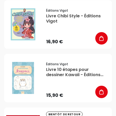
favorite_border
Éditions Vigot
Livre Chibi Style - Éditions
Vigot
16,90 €
favorite_border
Éditions Vigot
Livre 10 étapes pour
dessiner Kawaii - Éditions
Vigot
15,90 €
favorite_border
BIENTÔT DE RETOUR