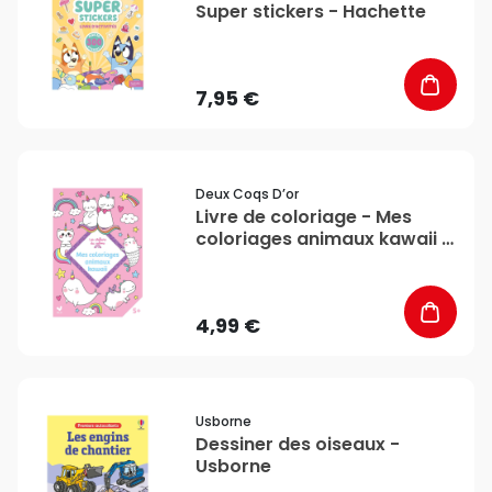
Super stickers - Hachette
7,95 €
favorite_border
Deux Coqs D’or
Livre de coloriage - Mes
coloriages animaux kawaii -
Deux Coqs d’or
4,99 €
favorite_border
Usborne
Dessiner des oiseaux -
Usborne