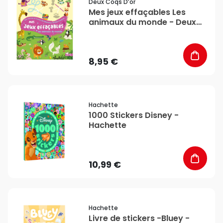
Deux Coqs D’or
Mes jeux effaçables Les
animaux du monde - Deux
Coqs d’or
8,95 €
favorite_border
Hachette
1000 Stickers Disney -
Hachette
10,99 €
favorite_border
Hachette
Livre de stickers -Bluey -