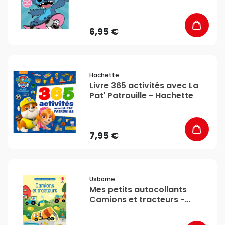
Hachette
6,95 €
favorite_border
Hachette
Livre 365 activités avec La
Pat' Patrouille - Hachette
7,95 €
favorite_border
Usborne
Mes petits autocollants
Camions et tracteurs -
Usborne