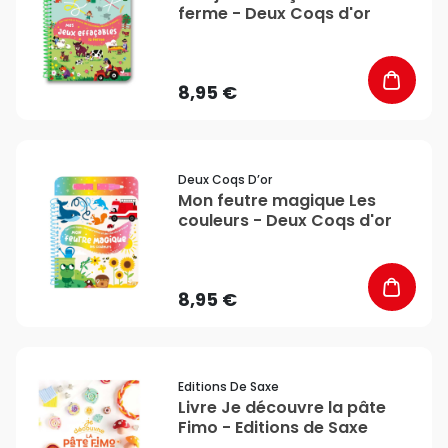
ferme - Deux Coqs d'or
8,95 €
favorite_border
Deux Coqs D’or
Mon feutre magique Les
couleurs - Deux Coqs d'or
8,95 €
favorite_border
Editions De Saxe
Livre Je découvre la pâte
Fimo - Editions de Saxe