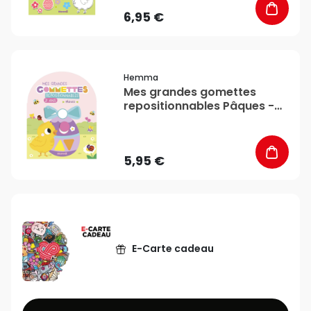
6,95 €
favorite_border
Hemma
Mes grandes gomettes
repositionnables Pâques -
Hemma
5,95 €
E-Carte cadeau