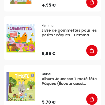
4,95 €
favorite_border
Hemma
Livre de gommettes pour les
petits : Pâques - Hemma
5,95 €
favorite_border
Gründ
Album Jeunesse Timoté fête
Pâques (Écoute aussi
l'histoire) - Gründ
5,70 €