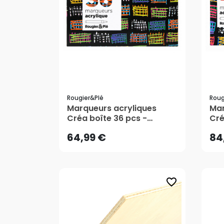
Rougier&plé
Roug
64,99 €
84
Marqueurs acryliques
Mar
Créa boîte 36 pcs -
Cré
Rougier&Plé
Rou
64,99 €
84
favorite_border