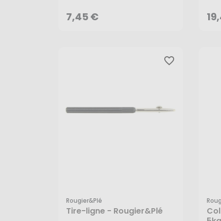
AJOUTER AU PANIER
7,45 €
19
favorite_border
Rougier&plé
Roug
Tire-ligne - Rougier&Plé
Col
5kg