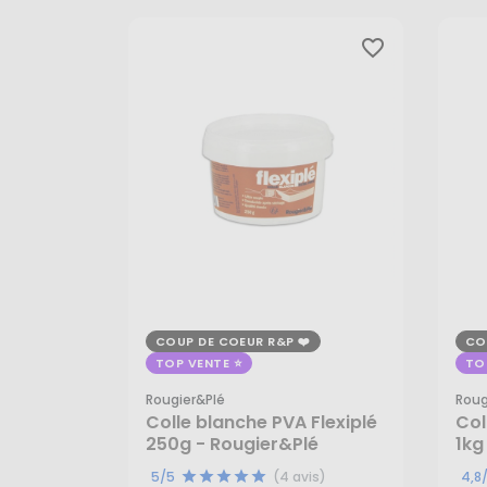
favorite_border
COUP DE COEUR R&P
CO
TOP VENTE
TO
Rougier&plé
Roug
Colle blanche PVA Flexiplé
Col
250g - Rougier&Plé
1kg
7,45 €
19
5/5
(4 avis)
4,8