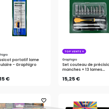
TOP VENTE
higro
sicot portatif lame
Graphigro
,15 €
15,25 €
culaire - Graphigro
Set couteau de précisi
manches + 13 lames
assorties - Graphigro
AJOUTER AU PANIER
AJOUTER AU PANIER
,15 €
15,25 €
favorite_border