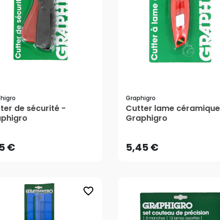
higro
Graphigro
ter de sécurité -
Cutter lame céramique
15 €
5,45 €
phigro
Graphigro
15 €
5,45 €
favorite_border