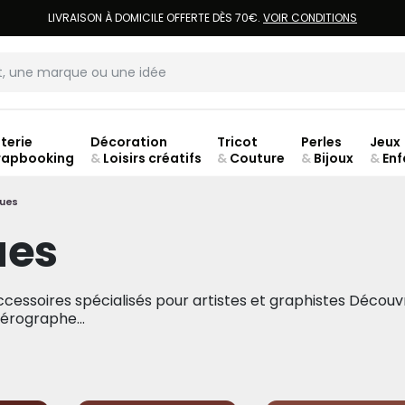
LIVRAISON À DOMICILE OFFERTE DÈS 70€.
VOIR CONDITIONS
terie
Décoration
Tricot
Perles
Jeux
rapbooking
&
Loisirs créatifs
&
Couture
&
Bijoux
&
Enf
ouve
ques
ues
accessoires spécialisés pour artistes et graphistes Décou
érographe...