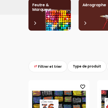
Feutre &
Aérographe
Marqueur
Type de produit
Filtrer et trier
favorite_border