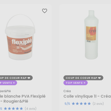
favorite_border
UP DE COEUR R&P
COUP DE COEUR R&P
P VENTE
TOP VENTE
ier&plé
Créa
le blanche PVA Flexiplé
Colle vinylique 1l - Créa
 - Rougier&Plé
,45 €
7,45 €
5/5
(2 avis)
/5
(4 avis)