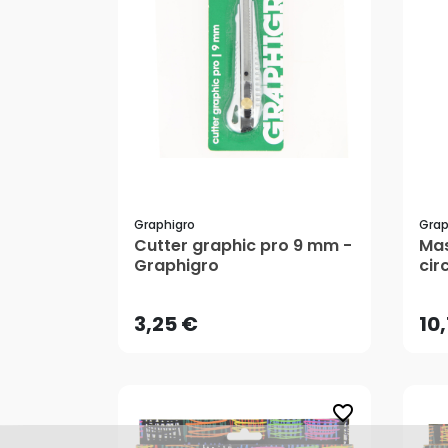
Graphigro
Grap
Cutter graphic pro 9 mm -
Mas
3,25 €
10
Graphigro
cir
AJOUTER AU PANIER
3,25 €
10
favorite_border