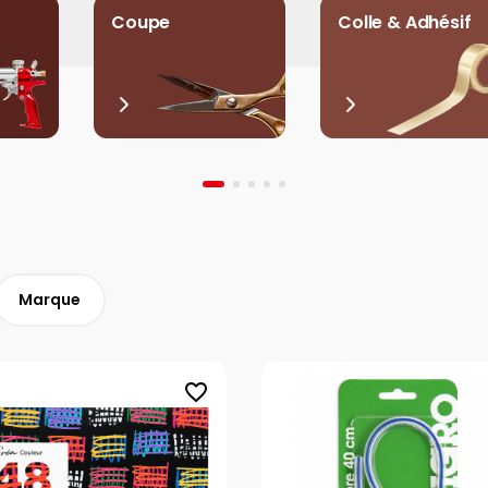
Coupe
Colle & Adhésif
Marque
favorite_border