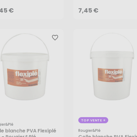
AJOUTER AU PANIER
AJOUTER AU PANIER
,45 €
7,45 €
favorite_border
TOP VENTE
ier&plé
le blanche PVA Flexiplé
Rougier&plé
 - Rougier&Plé
Colle blanche PVA Flexi