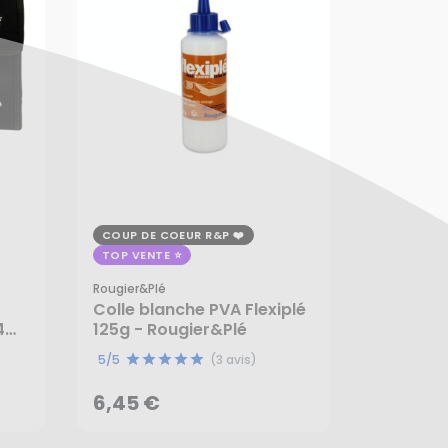
COUP DE COEUR R&P
TOP VENTE
Rougier&plé
Colle blanche PVA Flexiplé
4
125g - Rougier&Plé
6,45 €
réa
5/5
(3 avis)
AJOUTER AU PANIER
6,45 €