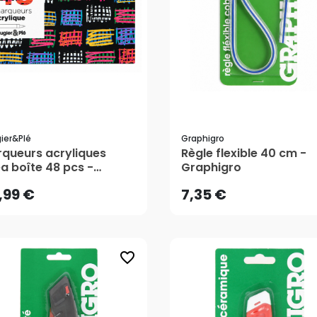
ier&plé
Graphigro
,99 €
7,35 €
queurs acryliques
Règle flexible 40 cm -
a boîte 48 pcs -
Graphigro
gier&Plé
,99 €
7,35 €
favorite_border