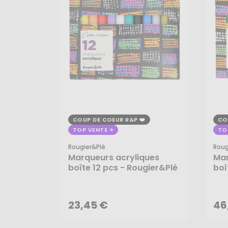
COUP DE COEUR R&P
CO
TOP VENTE
TO
Rougier&plé
Roug
Marqueurs acryliques
Mar
boîte 12 pcs - Rougier&Plé
boî
23,45 €
46
AJOUTER AU PANIER
23,45 €
46