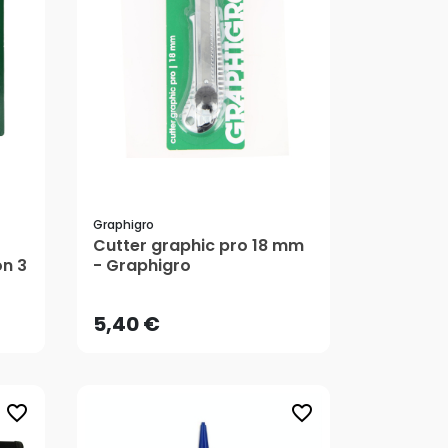
Graphigro
Cutter graphic pro 18 mm
5,40 €
on 3
- Graphigro
AJOUTER AU PANIER
5,40 €
favorite_border
favorite_border