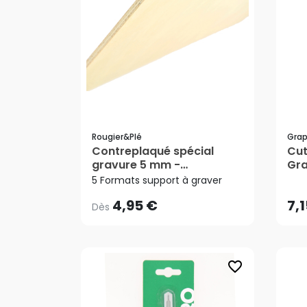
Rougier&plé
Grap
Contreplaqué spécial
Cut
4,95 €
7,
Dès
gravure 5 mm -
Gra
Rougier&Plé
5 Formats support à graver
4,95 €
7,
Dès
favorite_border