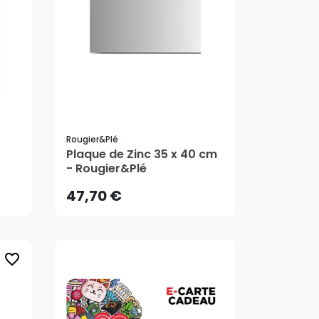
Rougier&plé
47,70 €
Plaque de Zinc 35 x 40 cm
- Rougier&Plé
47,70 €
favorite_border