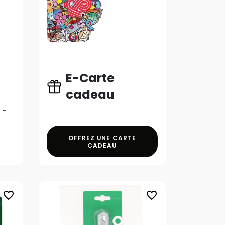
E-Carte
cadeau
 -
OFFREZ UNE CARTE
CADEAU
favorite_border
favorite_border