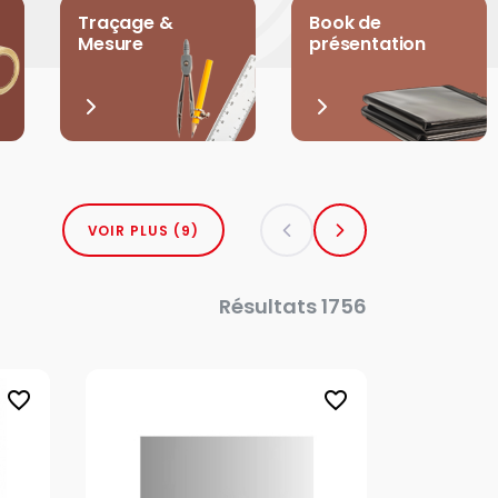
Traçage &
Book de
Mesure
présentation
VOIR PLUS (9)
Résultats 1756
favorite_border
favorite_border