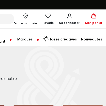
Favoris
Se connecter
Mon panier
Votre magasin
Marques
Idées créatives
Nouveautés
ant
rt à 10:00
vrez notre