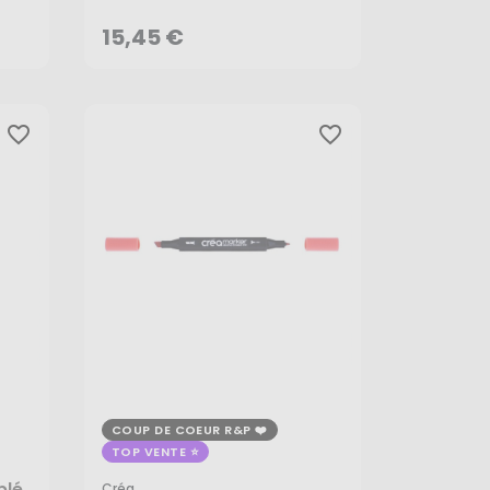
AJOUTER AU PANIER
15,45 €
favorite_border
favorite_border
COUP DE COEUR R&P
TOP VENTE
plé
Créa