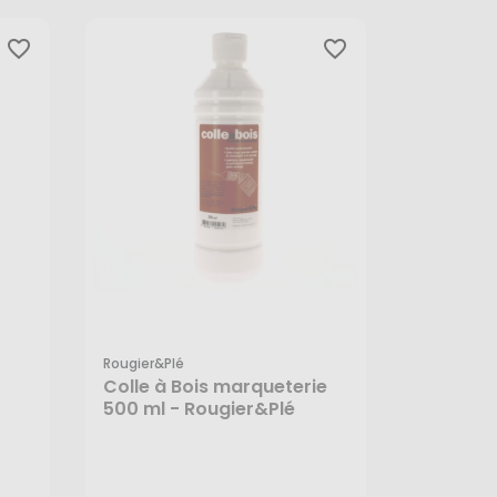
favorite_border
favorite_border
Rougier&plé
Colle à Bois marqueterie
500 ml - Rougier&Plé
15,45 €