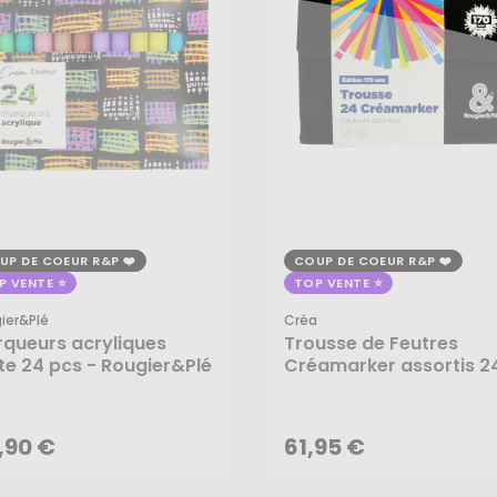
UP DE COEUR R&P
COUP DE COEUR R&P
P VENTE
TOP VENTE
ier&plé
Créa
queurs acryliques
Trousse de Feutres
te 24 pcs - Rougier&Plé
Créamarker assortis 2
,90 €
61,95 €
pcs Édition 170 ans - C
AJOUTER AU PANIER
AJOUTER AU PANIER
,90 €
61,95 €