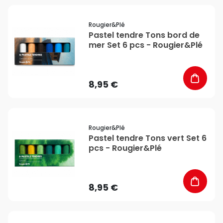
favorite_border
Rougier&plé
Pastel tendre Tons bord de
mer Set 6 pcs - Rougier&Plé
8,95 €
favorite_border
Rougier&plé
Pastel tendre Tons vert Set 6
pcs - Rougier&Plé
8,95 €