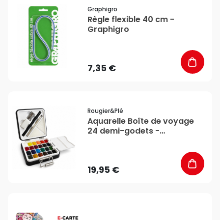
favorite_border
Graphigro
Règle flexible 40 cm -
Graphigro
7,35 €
favorite_border
Rougier&plé
Aquarelle Boîte de voyage
24 demi-godets -
Rougier&Plé
19,95 €