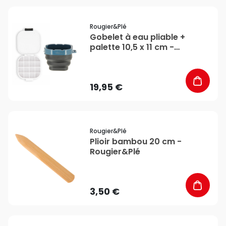
favorite_border
Rougier&plé
Gobelet à eau pliable +
palette 10,5 x 11 cm -
Rougier&Plé
19,95 €
favorite_border
Rougier&plé
Plioir bambou 20 cm -
Rougier&Plé
3,50 €