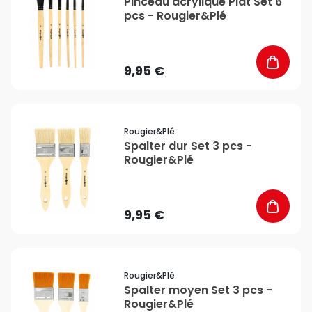
Pinceau acrylique Plat Set 6
pcs - Rougier&Plé
9,95 €
favorite_border
Rougier&plé
Spalter dur Set 3 pcs -
Rougier&Plé
9,95 €
favorite_border
Rougier&plé
Spalter moyen Set 3 pcs -
Rougier&Plé