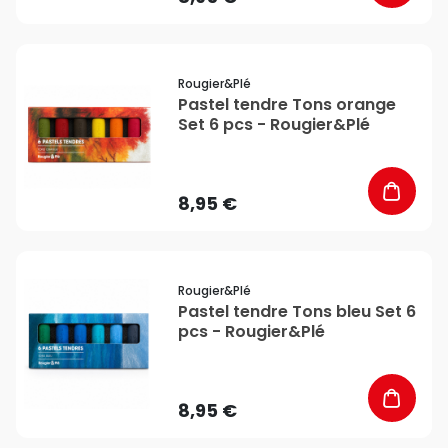
favorite_border
Rougier&plé
Pastel tendre Tons orange
Set 6 pcs - Rougier&Plé
8,95 €
favorite_border
Rougier&plé
Pastel tendre Tons bleu Set 6
pcs - Rougier&Plé
8,95 €