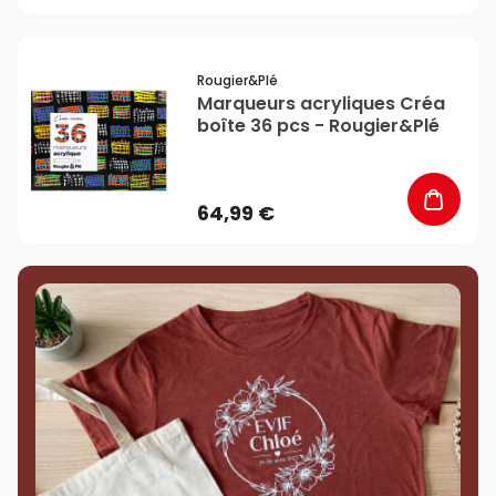
favorite_border
Rougier&plé
Marqueurs acryliques Créa
boîte 36 pcs - Rougier&Plé
64,99 €