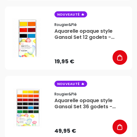
favorite_border
NOUVEAUTÉ
Rougier&plé
Aquarelle opaque style
Gansai Set 12 godets -
Rougier&Plé
19,95 €
favorite_border
NOUVEAUTÉ
Rougier&plé
Aquarelle opaque style
Gansai Set 36 godets -
Rougier&Plé
49,95 €