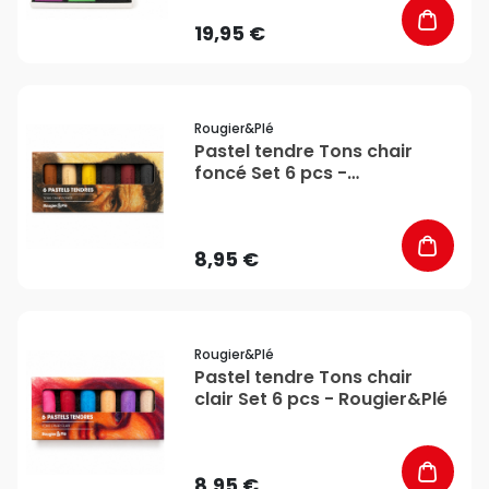
19,95 €
favorite_border
Rougier&plé
Pastel tendre Tons chair
foncé Set 6 pcs -
Rougier&Plé
8,95 €
favorite_border
Rougier&plé
Pastel tendre Tons chair
clair Set 6 pcs - Rougier&Plé
8,95 €