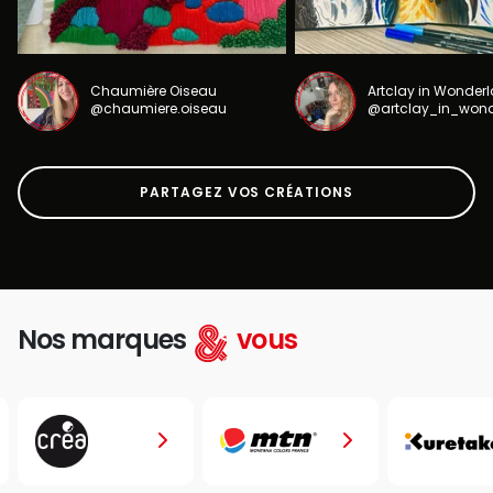
Chaumière Oiseau
Artclay in Wonder
@chaumiere.oiseau
@artclay_in_won
PARTAGEZ VOS CRÉATIONS
Nos marques
vous