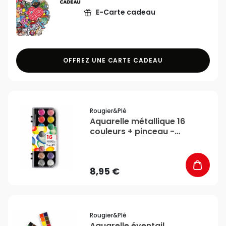
E-Carte cadeau
OFFREZ UNE CARTE CADEAU
favorite_border
Rougier&plé
Aquarelle métallique 16
couleurs + pinceau -
Rougier&Plé
8,95 €
favorite_border
Rougier&plé
Aquarelle éventail