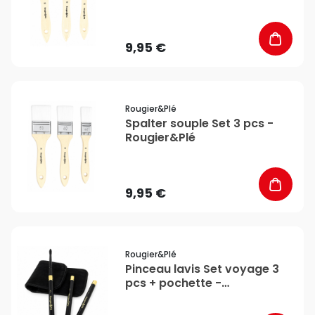
9,95 €
favorite_border
Rougier&plé
Spalter souple Set 3 pcs -
Rougier&Plé
9,95 €
favorite_border
Rougier&plé
Pinceau lavis Set voyage 3
pcs + pochette -
Rougier&Plé