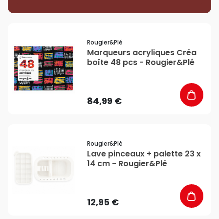
favorite_border
Rougier&plé
Marqueurs acryliques Créa
boîte 48 pcs - Rougier&Plé
84,99 €
favorite_border
Rougier&plé
Lave pinceaux + palette 23 x
14 cm - Rougier&Plé
12,95 €