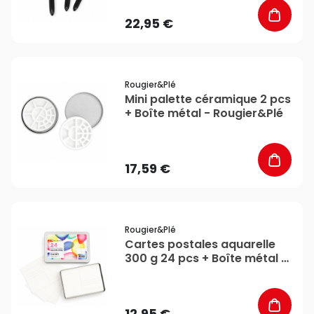
22,95 €
favorite_border
Rougier&plé
Mini palette céramique 2 pcs
+ Boîte métal - Rougier&Plé
17,59 €
favorite_border
Rougier&plé
Cartes postales aquarelle
300 g 24 pcs + Boîte métal -
Rougier&Plé
12,95 €