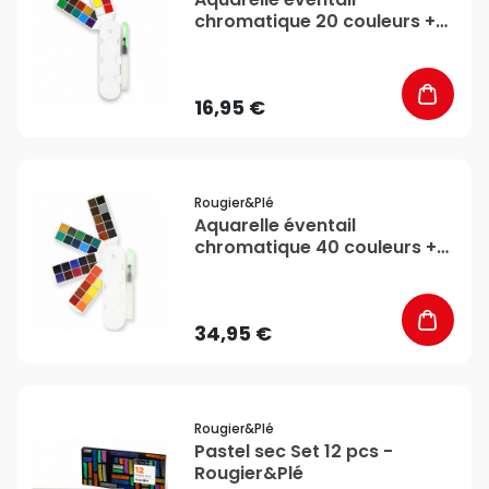
chromatique 20 couleurs +
pinceau - Rougier&Plé
16,95 €
favorite_border
Rougier&plé
Aquarelle éventail
chromatique 40 couleurs +
pinceau - Rougier&Plé
34,95 €
favorite_border
Rougier&plé
Pastel sec Set 12 pcs -
Rougier&Plé