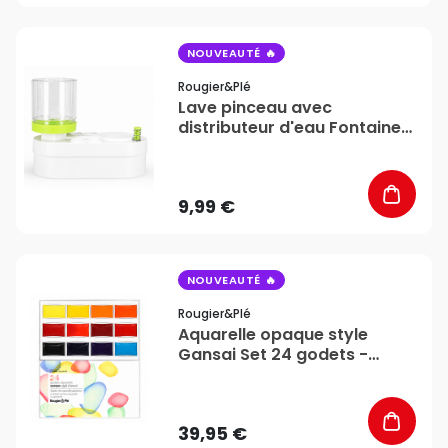
favorite_border
NOUVEAUTÉ
Rougier&plé
Lave pinceau avec
distributeur d'eau Fontaine
d'artiste - Rougier&Plé
9,99 €
favorite_border
NOUVEAUTÉ
Rougier&plé
Aquarelle opaque style
Gansai Set 24 godets -
Rougier&Plé
39,95 €