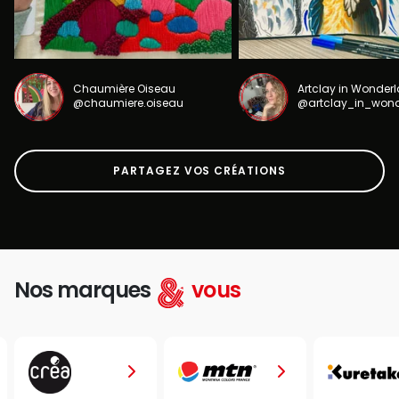
Chaumière Oiseau
Artclay in Wonder
@chaumiere.oiseau
@artclay_in_won
PARTAGEZ VOS CRÉATIONS
Nos marques
vous