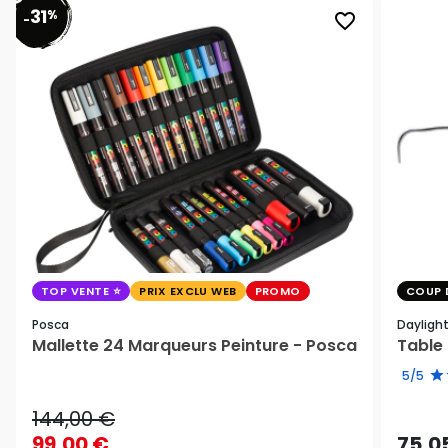
31
%
favorite_border
-
TOP VENTE
PRIX EXCLU WEB
PROMO
COUP 
Posca
Dayligh
Mallette 24 Marqueurs Peinture - Posca
Table 
5/5
144,00 €
99,00 €
75,0