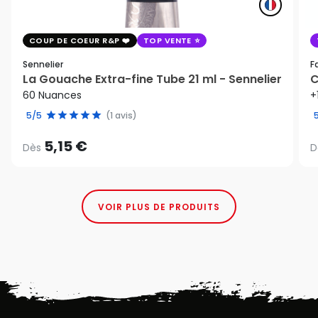
COUP DE COEUR R&P
TOP VENTE
Sennelier
F
La Gouache Extra-fine Tube 21 ml - Sennelier
C
60 Nuances
+
5/5
(1 avis)
5,15 €
Dès
D
VOIR PLUS DE PRODUITS