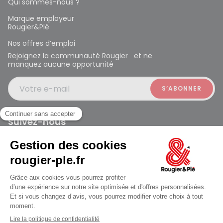
Qui sommes-nous ?
Marque employeur
Rougier&Plé
Nos offres d’emploi
Rejoignez la communauté Rougier et ne
manquez aucune opportunité
Votre e-mail
Suivez-nous
Rougier et Plé 2024 Copyright
Mentions légales