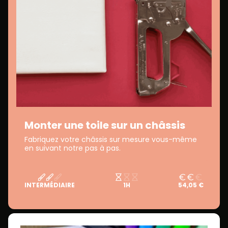
Monter une toile sur un châssis
Fabriquez votre châssis sur mesure vous-même
en suivant notre pas à pas.
INTERMÉDIAIRE
1H
54,05 €