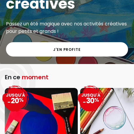
créatives
Passez un été magique avec nos activités créatives
pour petits et grands !
J'EN PROFITE
En ce
moment
JUSQU'À
JUSQU'À
20
30
%
%
-
-