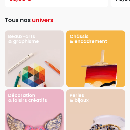
Tous nos
univers
Beaux-arts
Châssis
& graphisme
& encadrement
Décoration
Perles
& loisirs créatifs
& bijoux