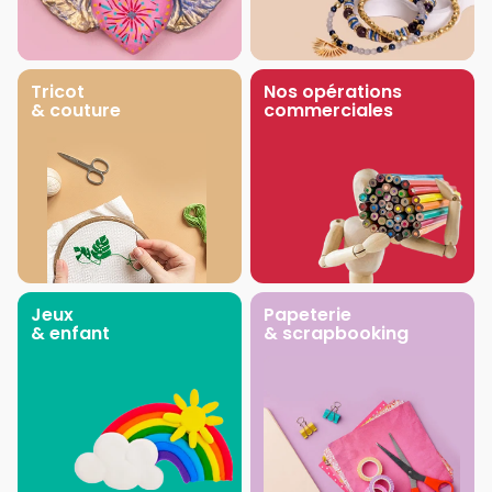
Tricot
Nos opérations
& couture
commerciales
Jeux
Papeterie
& enfant
& scrapbooking