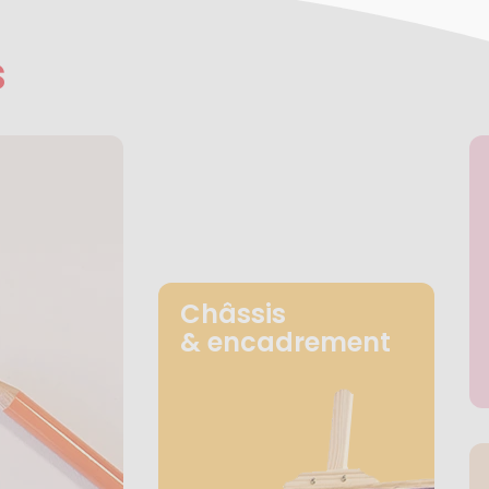
s
Châssis
& encadrement