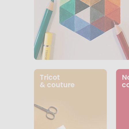
Tricot
N
& couture
c