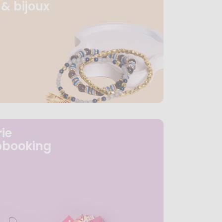
& bijoux
ie
pbooking