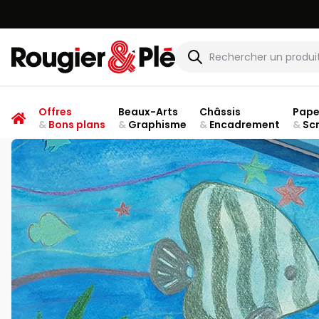
Rougier & Plé
Offres
Beaux-Arts
Châssis
Pape
&
Bons plans
&
Graphisme
&
Encadrement
&
Sc