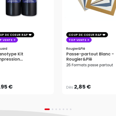
UP DE COEUR R&P
COUP DE COEUR R&P
P VENTE
TOP VENTE
uard
Rougier&plé
notype Kit
Passe-partout Blanc -
mpression
Rougier&Plé
tosensible - Jacquard
26 Formats passe partout
2,85 €
Dès
,95 €
AJOUTER AU PANIER
,95 €
2,85 €
Dès