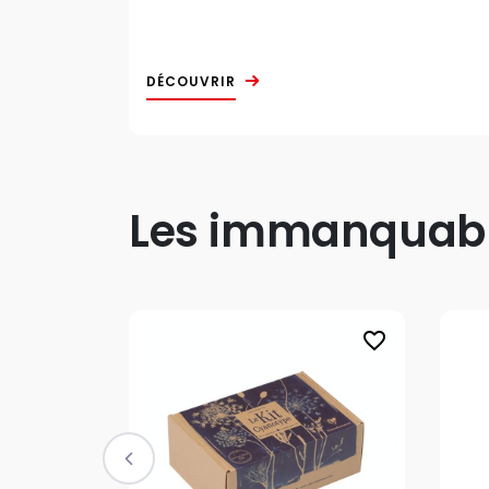
DÉCOUVRIR
Les immanquable
favorite_border