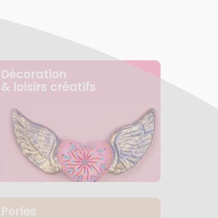
Décoration
& loisirs créatifs
Perles