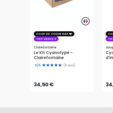
COUP DE COEUR R&P
CO
TOP VENTE
TO
Clairefontaine
Jacq
Le Kit Cyanotype -
Cya
Clairefontaine
d'i
pho
5/5
(6 avis)
34,50 €
34
AJOUTER AU PANIER
34,50 €
34