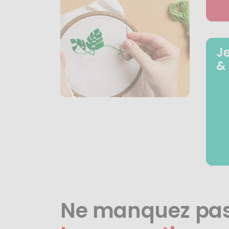
J
&
Ne manquez pa