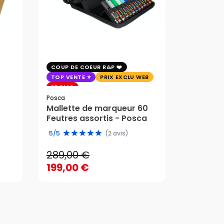
COUP DE COEUR R&P
EXCLU WE
TOP VENTE
PRIX EXCLU WEB
PRIX EXC
PROMO
Faber-Cast
Posca
Trousse 
Mallette de marqueur 60
Crayons
58,95 
Feutres assortis - Posca
289,00 €
edition 
49,51 
5/5
(2 avis)
199,00 €
289,00 €
58,95 
AJOUTER AU PANIER
199,00 €
49,51 