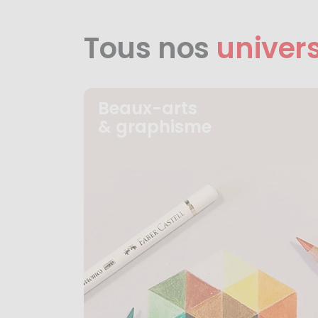
Tous nos
univer
Beaux-arts
& graphisme