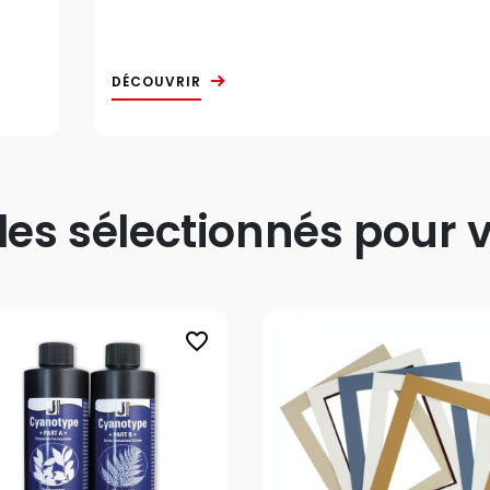
DÉCOUVRIR
s sélectionnés pour v
favorite_border