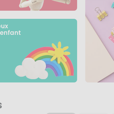
eux
 enfant
s