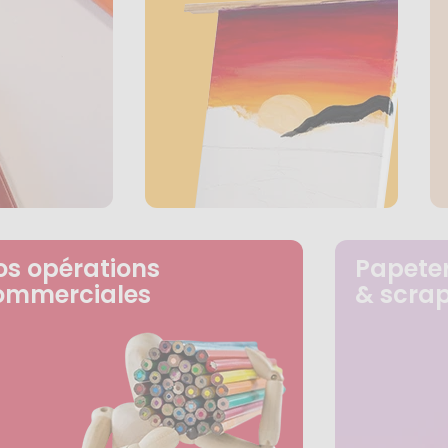
os opérations
Papeter
ommerciales
& scra