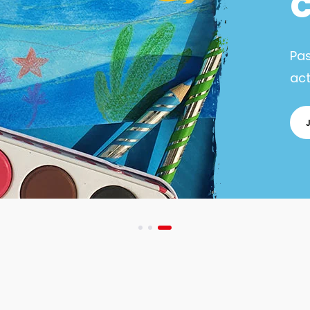
Pa
act