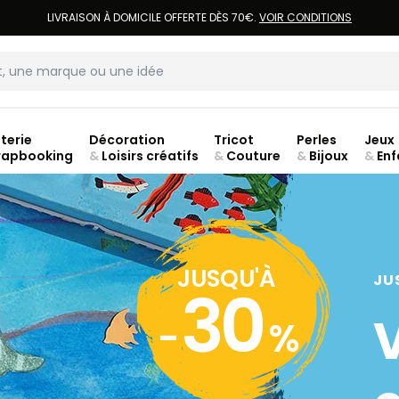
LIVRAISON À DOMICILE OFFERTE DÈS 70€.
VOIR CONDITIONS
terie
Décoration
Tricot
Perles
Jeux
rapbooking
&
Loisirs créatifs
&
Couture
&
Bijoux
&
Enf
ouve
JUSQU'À
JU
30
-
%