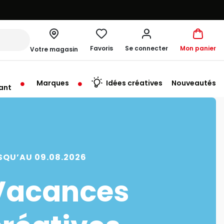
Favoris
Se connecter
Mon panier
Votre magasin
Marques
Idées créatives
Nouveautés
ant
rt à 10:00
SQU’AU 09.08.2026
Vacances