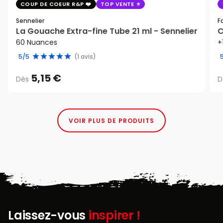
COUP DE COEUR R&P
TOP VENTE
Sennelier
F
La Gouache Extra-fine Tube 21 ml - Sennelier
C
60 Nuances
+
5/5
(1 avis)
5,15 €
Dès
D
VOIR PLUS DE PRODUITS
Laissez-vous
inspirer !