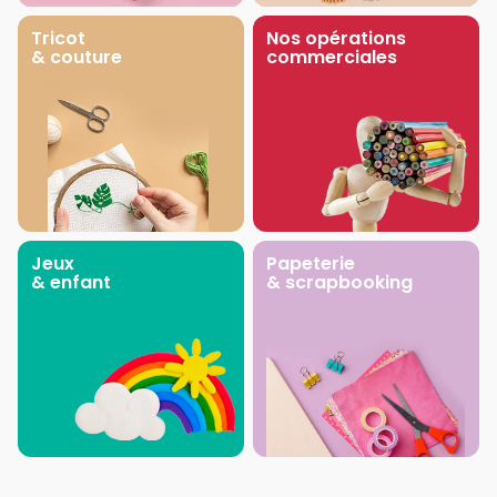
Tricot
Nos opérations
& couture
commerciales
Jeux
Papeterie
& enfant
& scrapbooking