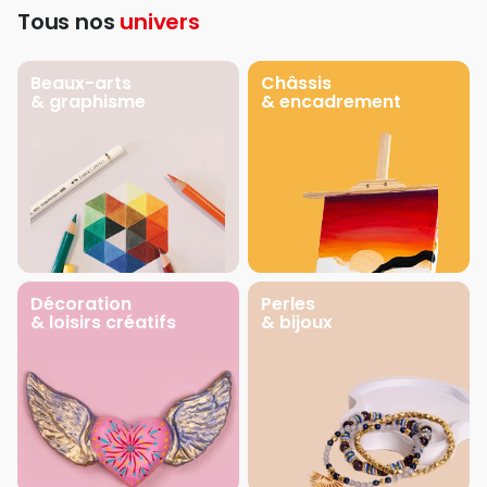
Tous nos
univers
Beaux-arts
Châssis
& graphisme
& encadrement
Décoration
Perles
& loisirs créatifs
& bijoux