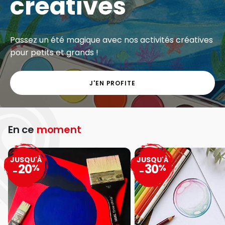
créatives
Passez un été magique avec nos activités créatives
pour petits et grands !
J'EN PROFITE
En ce
moment
JUSQU'À
JUSQU'À
20
30
%
%
-
-