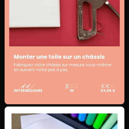
Monter une toile sur un châssis
Fabriquez votre châssis sur mesure vous-même
en suivant notre pas à pas.
INTERMÉDIAIRE
1H
54,05 €