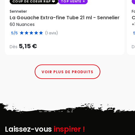
COUP DE COEUR R&P
TOP VENTE
Sennelier
F
La Gouache Extra-fine Tube 21 ml - Sennelier
C
60 Nuances
+
5/5
(1 avis)
5,15 €
Dès
D
VOIR PLUS DE PRODUITS
Laissez-vous
inspirer !