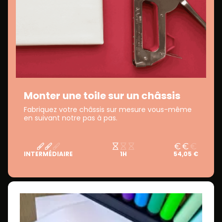
Monter une toile sur un châssis
Fabriquez votre châssis sur mesure vous-même
en suivant notre pas à pas.
INTERMÉDIAIRE
1H
54,05 €