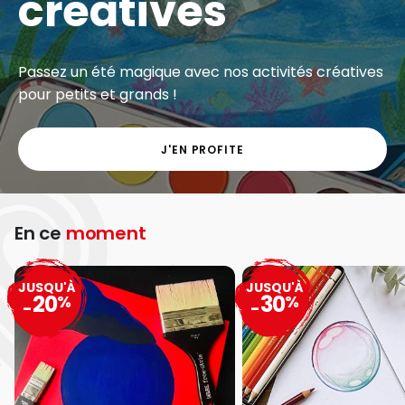
créatives
Passez un été magique avec nos activités créatives
pour petits et grands !
J'EN PROFITE
En ce
moment
JUSQU'À
JUSQU'À
20
30
%
%
-
-