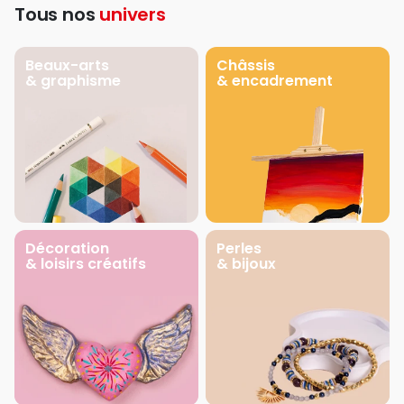
Tous nos
univers
Beaux-arts
Châssis
& graphisme
& encadrement
Décoration
Perles
& loisirs créatifs
& bijoux