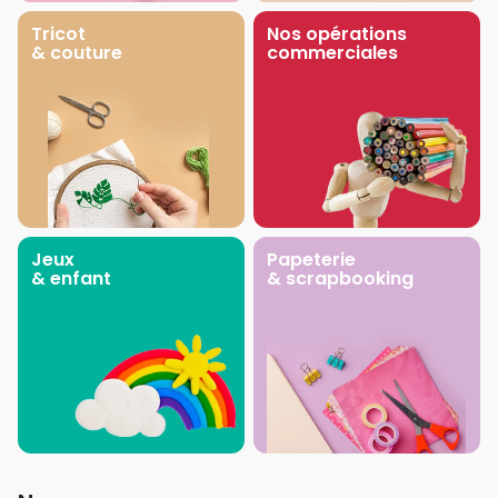
Tricot
Nos opérations
& couture
commerciales
Jeux
Papeterie
& enfant
& scrapbooking