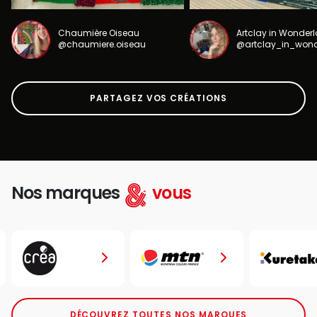
Chaumière Oiseau
Artclay in Wonder
@chaumiere.oiseau
@artclay_in_won
PARTAGEZ VOS CRÉATIONS
Nos marques
vous
DÉCOUVREZ TOUTES NOS MARQUES