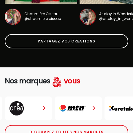
Chaumière Oiseau
Artclay in Wonder
@chaumiere.oiseau
@artclay_in_won
PARTAGEZ VOS CRÉATIONS
Nos marques
vous
DÉCOUVREZ TOUTES NOS MARQUES