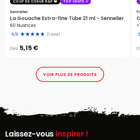
COUP DE COEUR R&P
TOP VENTE
Sennelier
F
La Gouache Extra-fine Tube 21 ml - Sennelier
C
60 Nuances
+
5/5
(1 avis)
5,15 €
Dès
D
VOIR PLUS DE PRODUITS
Laissez-vous
inspirer !