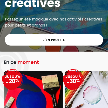
créatives
Passez un été magique avec nos activités créatives
pour petits et grands !
J'EN PROFITE
En ce
moment
JUSQU'À
JUSQU'À
20
30
%
%
-
-