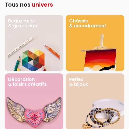
Tous nos
univers
Beaux-arts
Châssis
& graphisme
& encadrement
Décoration
Perles
& loisirs créatifs
& bijoux