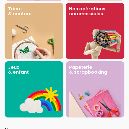
Tricot
Nos opérations
& couture
commerciales
Jeux
Papeterie
& enfant
& scrapbooking