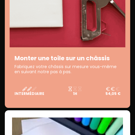
Monter une toile sur un châssis
Fabriquez votre châssis sur mesure vous-même
en suivant notre pas à pas.
INTERMÉDIAIRE
1H
54,05 €