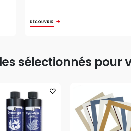
DÉCOUVRIR
s sélectionnés pour v
favorite_border