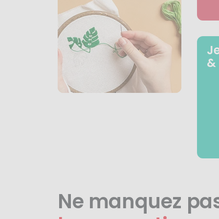
J
&
Ne manquez pa