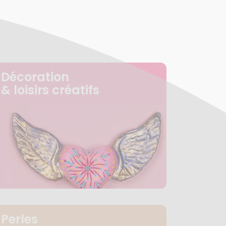
Décoration
& loisirs créatifs
Perles