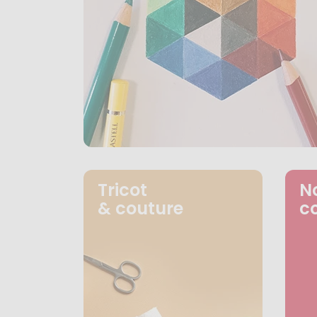
Tricot
N
& couture
c