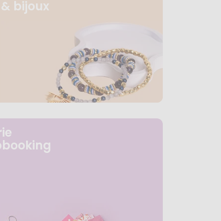
& bijoux
ie
pbooking