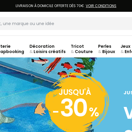
LIVRAISON À DOMICILE OFFERTE DÈS 70€.
VOIR CONDITIONS
terie
Décoration
Tricot
Perles
Jeux
rapbooking
&
Loisirs créatifs
&
Couture
&
Bijoux
&
Enf
ouve
JUSQU'À
JU
30
-
%