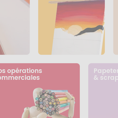
os opérations
Papeter
ommerciales
& scra