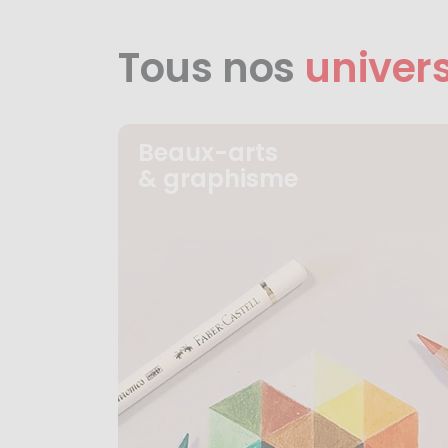
Tous nos
univer
Beaux-arts
& graphisme