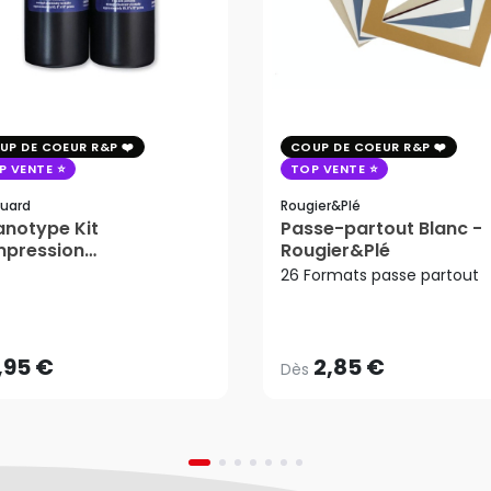
UP DE COEUR R&P
COUP DE COEUR R&P
P VENTE
TOP VENTE
uard
Rougier&plé
notype Kit
Passe-partout Blanc -
mpression
Rougier&Plé
tosensible - Jacquard
26 Formats passe partout
2,85 €
Dès
,95 €
AJOUTER AU PANIER
,95 €
2,85 €
Dès