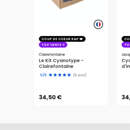
COUP DE COEUR R&P
CO
TOP VENTE
TO
Clairefontaine
Jacq
Le Kit Cyanotype -
Cya
Clairefontaine
d'i
pho
5/5
(6 avis)
34,50 €
34
AJOUTER AU PANIER
34,50 €
34