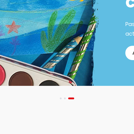
Pa
act