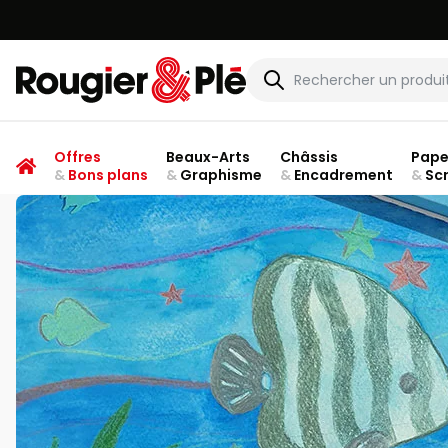
Rougier & Plé
Offres
Beaux-Arts
Châssis
Pape
&
Bons plans
&
Graphisme
&
Encadrement
&
Sc