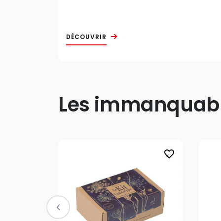
DÉCOUVRIR
Les immanquable
favorite_border