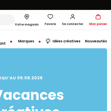
Favoris
Se connecter
Mon panier
Votre magasin
Marques
Idées créatives
Nouveautés
ant
rt à 09:30
SQU’AU 09.08.2026
Vacances