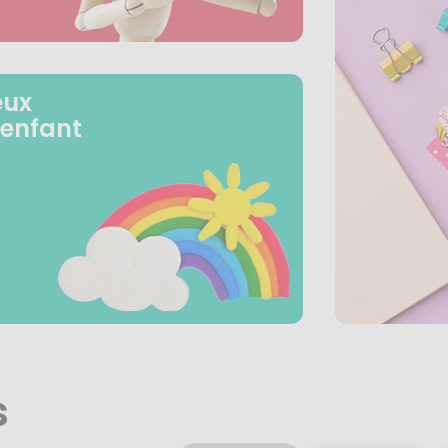
eux
 enfant
s