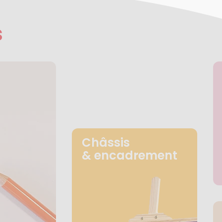
s
Châssis
& encadrement