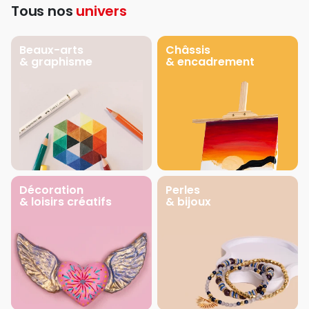
Tous nos
univers
Beaux-arts
Châssis
& graphisme
& encadrement
Décoration
Perles
& loisirs créatifs
& bijoux