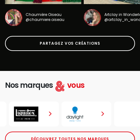
Chaumière Oiseau
Artclay in Wonder
@chaumiere.oiseau
@artclay_in_won
PARTAGEZ VOS CRÉATIONS
Nos marques
vous
DÉCOUVREZ TOUTES NOS MARQUES