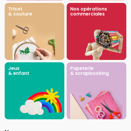
Tricot
Nos opérations
& couture
commerciales
Jeux
Papeterie
& enfant
& scrapbooking