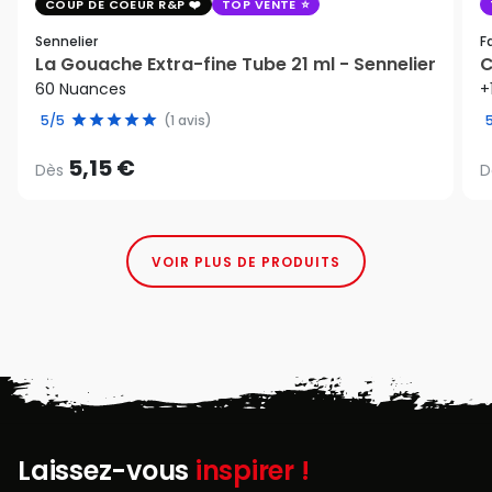
COUP DE COEUR R&P
TOP VENTE
Sennelier
F
La Gouache Extra-fine Tube 21 ml - Sennelier
C
60 Nuances
+
5/5
(1 avis)
5,15 €
Dès
D
VOIR PLUS DE PRODUITS
Laissez-vous
inspirer !