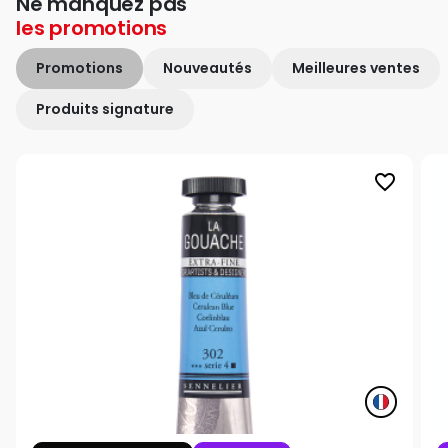
Ne manquez pas
les
promotions
Promotions
Nouveautés
Meilleures ventes
Produits signature
favorite_border