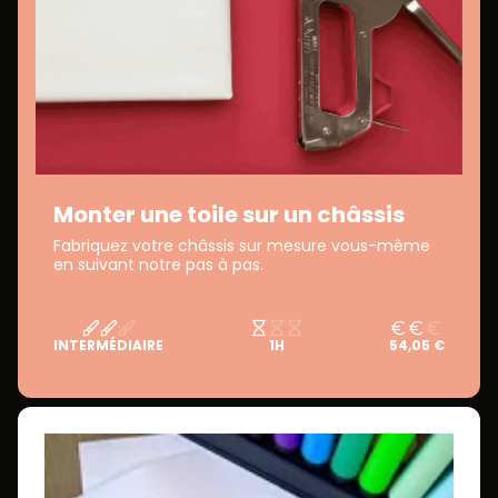
Monter une toile sur un châssis
Fabriquez votre châssis sur mesure vous-même
en suivant notre pas à pas.
INTERMÉDIAIRE
1H
54,05 €