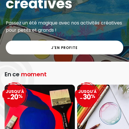
créatives
Passez un été magique avec nos activités créatives
pour petits et grands !
J'EN PROFITE
En ce
moment
JUSQU'À
JUSQU'À
20
30
%
%
-
-