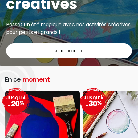
créatives
Passez un été magique avec nos activités créatives
pour petits et grands !
J'EN PROFITE
En ce
moment
JUSQU'À
JUSQU'À
20
30
%
%
-
-