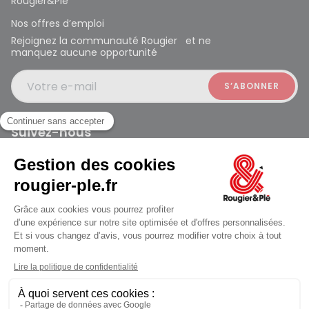
Rougier&Plé
Nos offres d’emploi
Rejoignez la communauté Rougier et ne
manquez aucune opportunité
Votre e-mail
Suivez-nous
Rougier et Plé 2024 Copyright
jusqu'au Lundi à 09:30
Mentions légales
Conditions générales des ventes