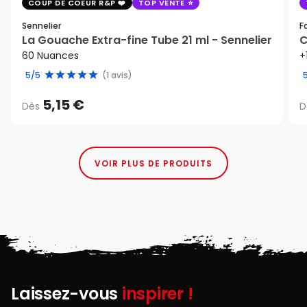
COUP DE COEUR R&P
TOP VENTE
Sennelier
F
La Gouache Extra-fine Tube 21 ml - Sennelier
C
60 Nuances
+
5/5
(1 avis)
5,15 €
Dès
D
VOIR PLUS DE PRODUITS
Laissez-vous
inspirer !