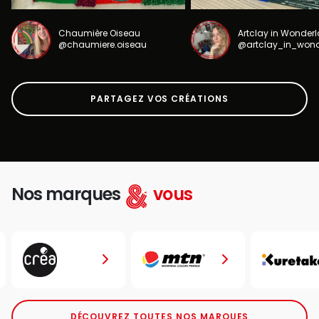
Chaumière Oiseau
Artclay in Wonder
@chaumiere.oiseau
@artclay_in_won
PARTAGEZ VOS CRÉATIONS
Nos marques
vous
DÉCOUVREZ TOUTES NOS MARQUES