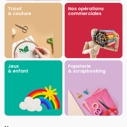
Tricot
Nos opérations
& couture
commerciales
Jeux
Papeterie
& enfant
& scrapbooking