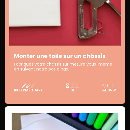
Monter une toile sur un châssis
Fabriquez votre châssis sur mesure vous-même
en suivant notre pas à pas.
INTERMÉDIAIRE
1H
54,05 €