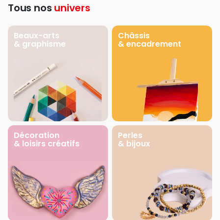
Tous nos
univers
Beaux-arts
Châssis
& graphisme
& encadrement
Décoration
Perles
& loisirs créatifs
& bijoux