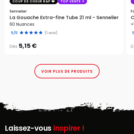
COUP DE COEUR R&P
TOP VENTE
Sennelier
F
La Gouache Extra-fine Tube 21 ml - Sennelier
C
60 Nuances
+
5/5
(1 avis)
5,15 €
Dès
D
VOIR PLUS DE PRODUITS
Laissez-vous
inspirer !