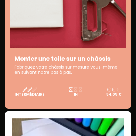
Monter une toile sur un châssis
Fabriquez votre châssis sur mesure vous-même
en suivant notre pas à pas.
INTERMÉDIAIRE
1H
54,05 €