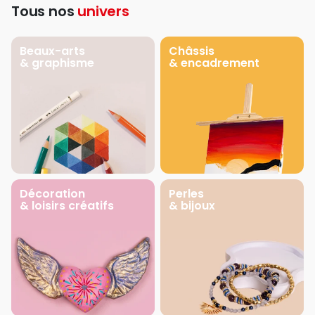
Tous nos
univers
Beaux-arts
Châssis
& graphisme
& encadrement
Décoration
Perles
& loisirs créatifs
& bijoux