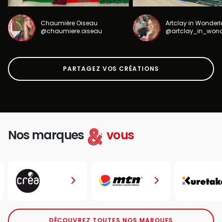
Chaumière Oiseau
Artclay in Wonder
@chaumiere.oiseau
@artclay_in_won
PARTAGEZ VOS CRÉATIONS
Nos marques
vous
DÉCOUVREZ TOUTES NOS MARQUES