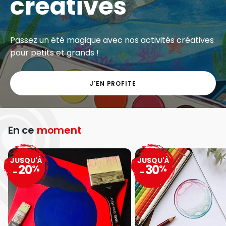
créatives
Passez un été magique avec nos activités créatives
pour petits et grands !
J'EN PROFITE
En ce
moment
JUSQU'À
JUSQU'À
20
30
%
%
-
-