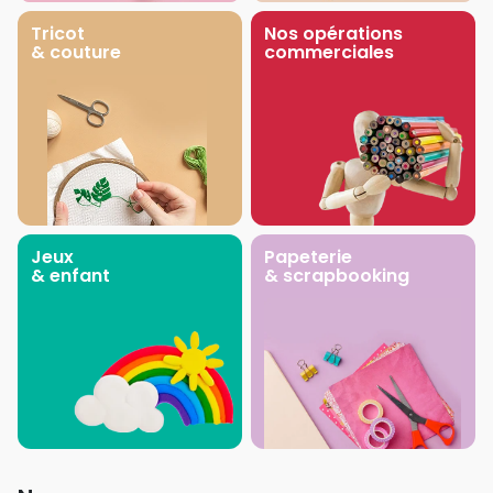
Tricot
Nos opérations
& couture
commerciales
Jeux
Papeterie
& enfant
& scrapbooking