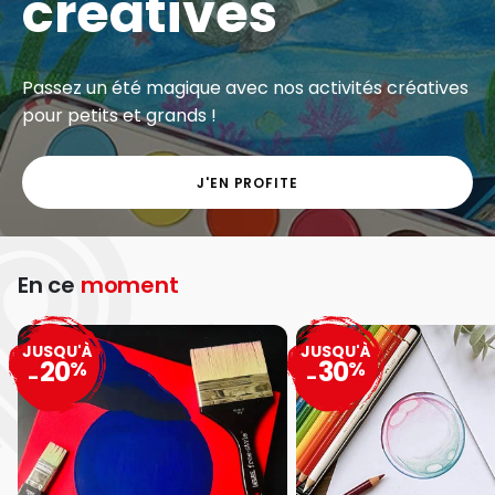
créatives
Passez un été magique avec nos activités créatives
pour petits et grands !
J'EN PROFITE
En ce
moment
JUSQU'À
JUSQU'À
20
30
%
%
-
-