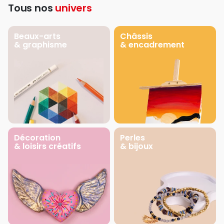
Tous nos
univers
Beaux-arts
Châssis
& graphisme
& encadrement
Décoration
Perles
& loisirs créatifs
& bijoux