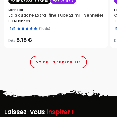
COUP DE COEUR R&P
TOP VENTE
Sennelier
F
La Gouache Extra-fine Tube 21 ml - Sennelier
C
60 Nuances
+
5/5
(1 avis)
5,15 €
Dès
D
VOIR PLUS DE PRODUITS
Laissez-vous
inspirer !