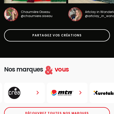
Chaumière Oiseau
Artclay in Wonder
@chaumiere.oiseau
@artclay_in_won
PARTAGEZ VOS CRÉATIONS
Nos marques
vous
DÉCOUVREZ TOUTES NOS MARQUES