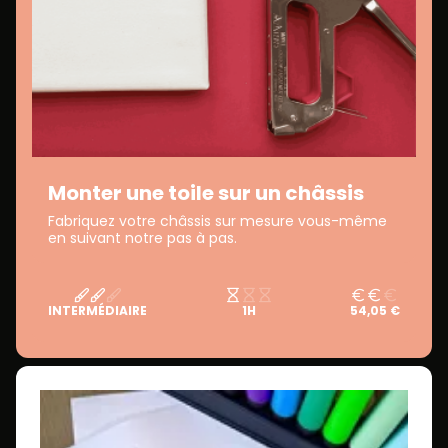
Monter une toile sur un châssis
Fabriquez votre châssis sur mesure vous-même
en suivant notre pas à pas.
INTERMÉDIAIRE
1H
54,05 €