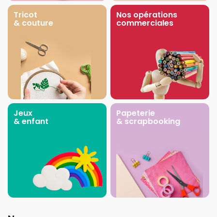
Tricot
Nos opérations
& couture
commerciales
Jeux
Papeterie
& enfant
& scrapbooking