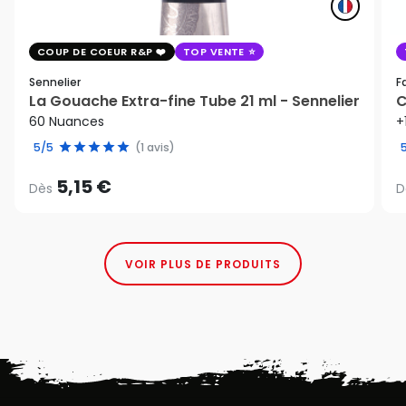
COUP DE COEUR R&P
TOP VENTE
Sennelier
F
La Gouache Extra-fine Tube 21 ml - Sennelier
C
60 Nuances
+
5/5
(1 avis)
5,15 €
Dès
D
VOIR PLUS DE PRODUITS