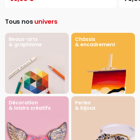
Tous nos
univers
Beaux-arts
Châssis
& graphisme
& encadrement
Décoration
Perles
& loisirs créatifs
& bijoux