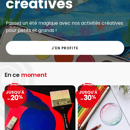
créatives
Passez un été magique avec nos activités créatives
pour petits et grands !
J'EN PROFITE
En ce
moment
JUSQU'À
JUSQU'À
20
30
%
%
-
-