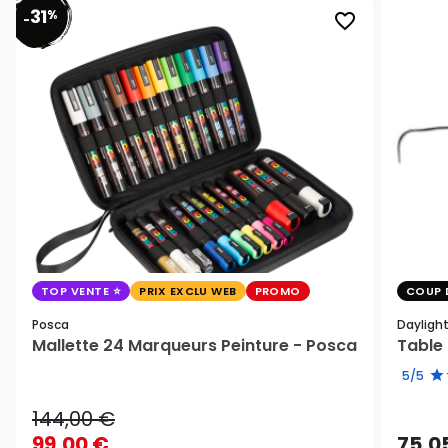
31
%
favorite_border
-
TOP VENTE
PRIX EXCLU WEB
PROMO
COUP 
Posca
Dayligh
Mallette 24 Marqueurs Peinture - Posca
Table 
5/5
144,00 €
99,00 €
75,0