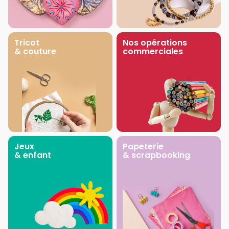
Tricot
Nos opérations
& couture
commerciales
Jeux
Papeterie
& enfant
& scrapbooking