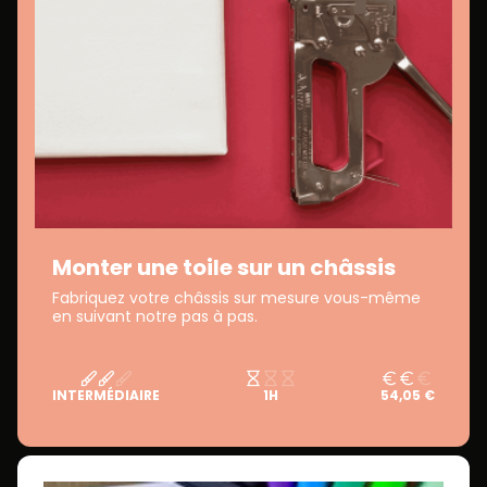
Monter une toile sur un châssis
Fabriquez votre châssis sur mesure vous-même
en suivant notre pas à pas.
INTERMÉDIAIRE
1H
54,05 €