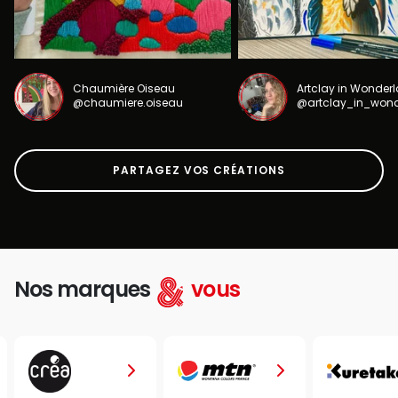
Chaumière Oiseau
Artclay in Wonder
@chaumiere.oiseau
@artclay_in_won
PARTAGEZ VOS CRÉATIONS
Nos marques
vous