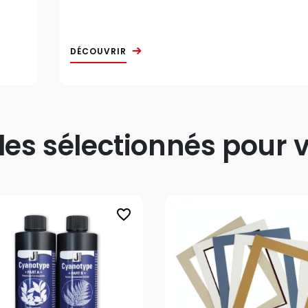
DÉCOUVRIR
s sélectionnés pour v
favorite_border