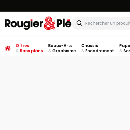
Rougier & Plé
Offres
Beaux-Arts
Châssis
Pape
&
Bons plans
&
Graphisme
&
Encadrement
&
Sc