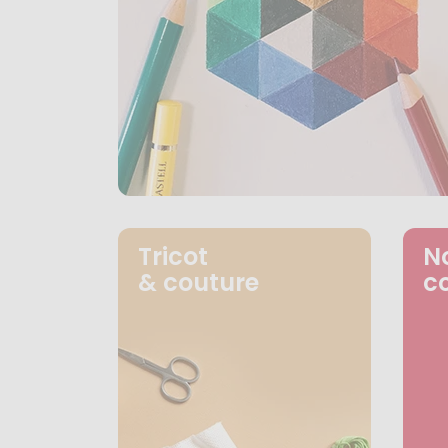
Tricot
N
& couture
c