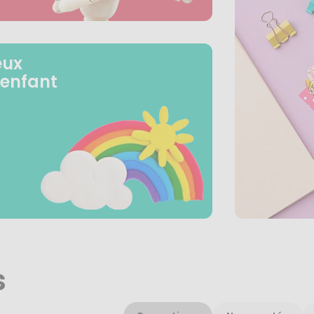
eux
 enfant
s