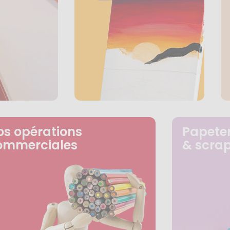
os opérations
Papeter
ommerciales
& scra