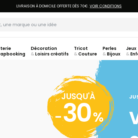
LIVRAISON À DOMICILE OFFERTE DÈS 70€.
VOIR CONDITIONS
terie
Décoration
Tricot
Perles
Jeux
rapbooking
&
Loisirs créatifs
&
Couture
&
Bijoux
&
Enf
Fer
JUSQU'À
JU
30
-
%