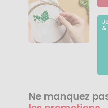
J
&
Ne manquez pa