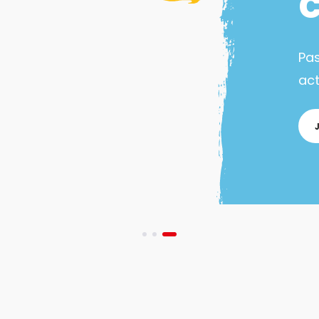
Pa
act