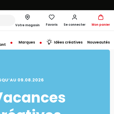
Favoris
Se connecter
Mon panier
Votre magasin
Marques
Idées créatives
Nouveautés
ant
me à 19:00
SQU’AU 09.08.2026
Vacances