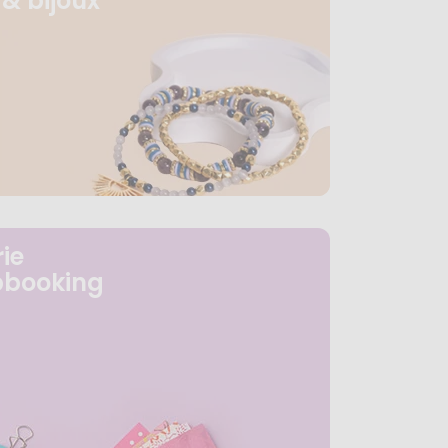
& bijoux
ie
pbooking