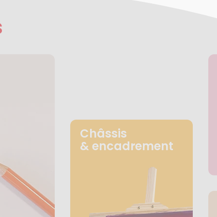
s
Châssis
& encadrement