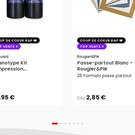
UP DE COEUR R&P
COUP DE COEUR R&P
P VENTE
TOP VENTE
uard
Rougier&plé
notype Kit
Passe-partout Blanc -
mpression
Rougier&Plé
2,85 €
tosensible - Jacquard
26 Formats passe partout
Dès
,95 €
AJOUTER AU PANIER
,95 €
2,85 €
Dès