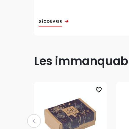
DÉCOUVRIR
Les immanquable
favorite_border