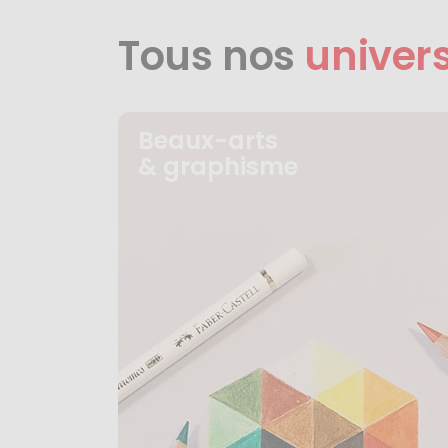
Tous nos
univer
Beaux-arts
& graphisme