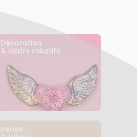
Décoration
& loisirs créatifs
Perles