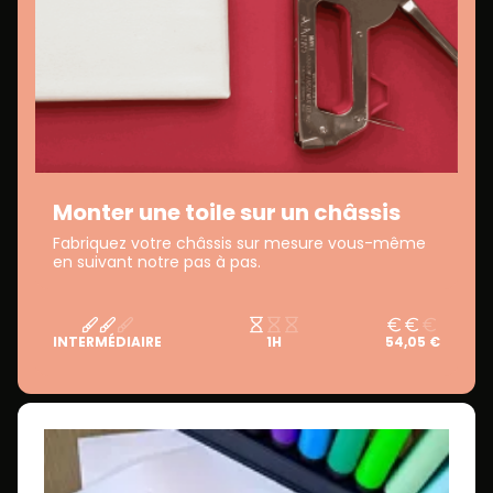
Monter une toile sur un châssis
Fabriquez votre châssis sur mesure vous-même
en suivant notre pas à pas.
INTERMÉDIAIRE
1H
54,05 €