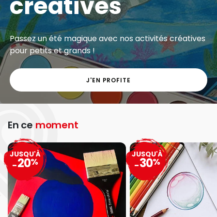
créatives
Passez un été magique avec nos activités créatives
pour petits et grands !
J'EN PROFITE
En ce
moment
JUSQU'À
JUSQU'À
20
30
%
%
-
-