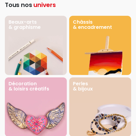
Tous nos
univers
Beaux-arts
Châssis
& graphisme
& encadrement
Décoration
Perles
& loisirs créatifs
& bijoux