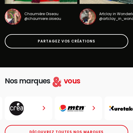
Chaumière Oiseau
Artclay in Wonder
@chaumiere.oiseau
@artclay_in_won
PARTAGEZ VOS CRÉATIONS
Nos marques
vous
DÉCOUVREZ TOUTES NOS MARQUES