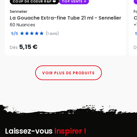
COUP DE COEUR R&P
TOP VENTE
Sennelier
F
La Gouache Extra-fine Tube 21 ml - Sennelier
C
60 Nuances
+
5/5
(1 avis)
5,15 €
Dès
D
VOIR PLUS DE PRODUITS
Laissez-vous
inspirer !