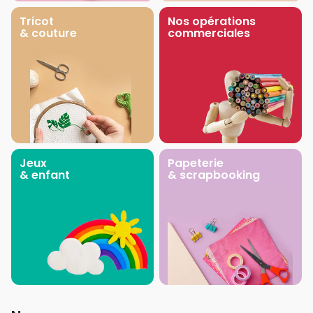
Tricot
Nos opérations
& couture
commerciales
Jeux
Papeterie
& enfant
& scrapbooking