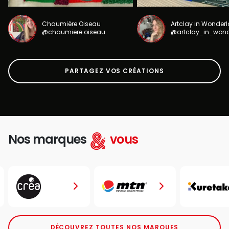
Chaumière Oiseau
Artclay in Wonder
@chaumiere.oiseau
@artclay_in_won
PARTAGEZ VOS CRÉATIONS
Nos marques
vous
DÉCOUVREZ TOUTES NOS MARQUES