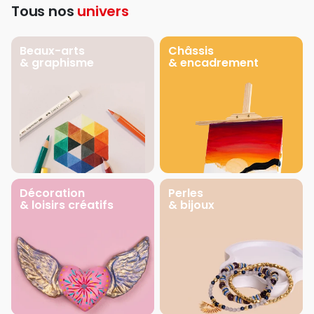
Tous nos
univers
Beaux-arts
Châssis
& graphisme
& encadrement
Décoration
Perles
& loisirs créatifs
& bijoux