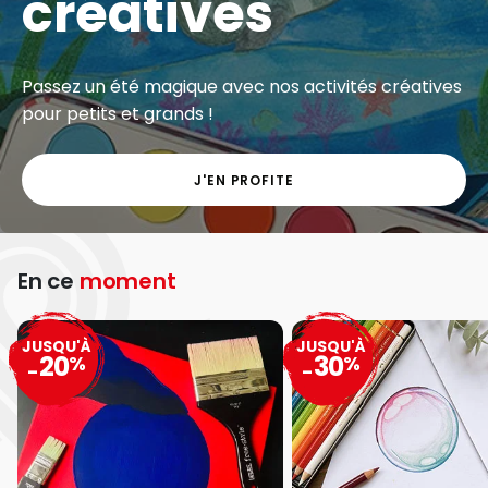
créatives
Passez un été magique avec nos activités créatives
pour petits et grands !
J'EN PROFITE
En ce
moment
JUSQU'À
JUSQU'À
20
30
%
%
-
-