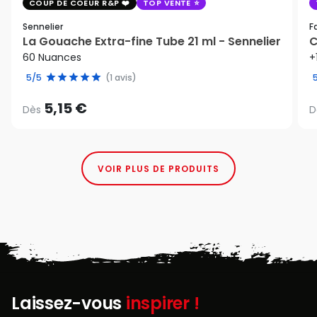
COUP DE COEUR R&P
TOP VENTE
Sennelier
F
La Gouache Extra-fine Tube 21 ml - Sennelier
C
60 Nuances
+
5/5
(1 avis)
5,15 €
Dès
D
VOIR PLUS DE PRODUITS
Laissez-vous
inspirer !