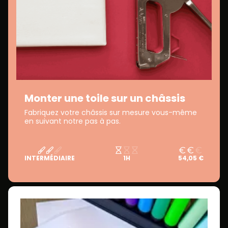
Monter une toile sur un châssis
Fabriquez votre châssis sur mesure vous-même
en suivant notre pas à pas.
INTERMÉDIAIRE
1H
54,05 €