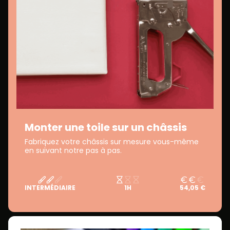
Monter une toile sur un châssis
Fabriquez votre châssis sur mesure vous-même
en suivant notre pas à pas.
INTERMÉDIAIRE
1H
54,05 €