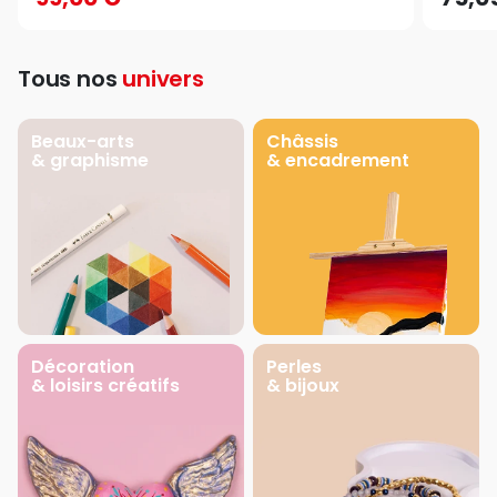
Tous nos
univers
Beaux-arts
Châssis
& graphisme
& encadrement
Décoration
Perles
& loisirs créatifs
& bijoux