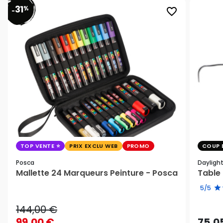
31
%
favorite_border
-
TOP VENTE
PRIX EXCLU WEB
PROMO
COUP 
Posca
Dayligh
Mallette 24 Marqueurs Peinture - Posca
Table 
5/5
144,00 €
99,00 €
75,0