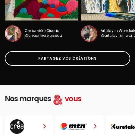
Chaumière Oiseau
Artclay in Wonder
@chaumiere.oiseau
@artclay_in_won
PARTAGEZ VOS CRÉATIONS
Nos marques
vous