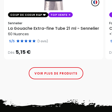
COUP DE COEUR R&P
TOP VENTE
Sennelier
F
La Gouache Extra-fine Tube 21 ml - Sennelier
C
60 Nuances
+
5/5
(1 avis)
5,15 €
Dès
D
VOIR PLUS DE PRODUITS