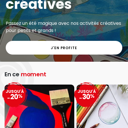
créatives
Passez un été magique avec nos activités créatives
pour petits et grands !
J'EN PROFITE
En ce
moment
JUSQU'À
JUSQU'À
20
30
%
%
-
-