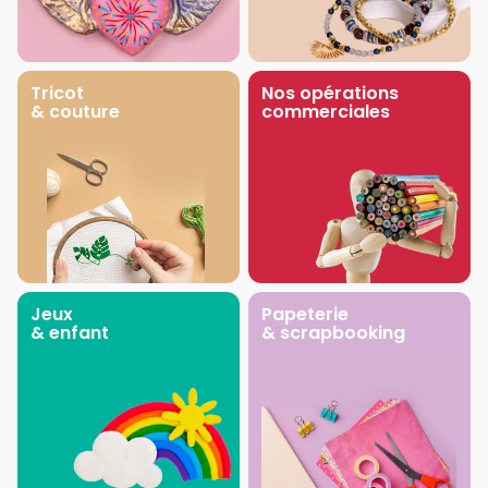
Tricot
Nos opérations
& couture
commerciales
Jeux
Papeterie
& enfant
& scrapbooking