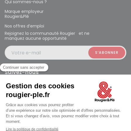
Qui sommes-nous ?
Marque employeur
Rougier&Plé
Nos offres d’emploi
Rejoignez la communauté Rougier et ne
manquez aucune opportunité
Votre e-mail
Suivez-nous
Rougier et Plé 2024 Copyright
ouvert à 10:00
Mentions légales