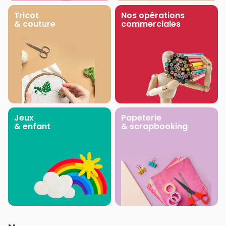
Tricot
Nos opérations
& couture
commerciales
Jeux
Papeterie
& enfant
& scrapbooking