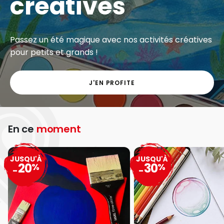
créatives
Passez un été magique avec nos activités créatives
pour petits et grands !
J'EN PROFITE
En ce
moment
JUSQU'À
JUSQU'À
20
30
%
%
-
-