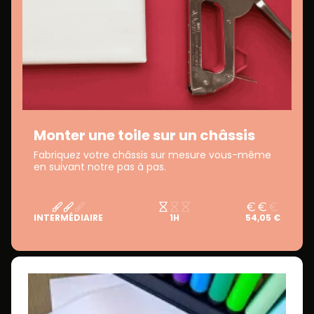
Monter une toile sur un châssis
Fabriquez votre châssis sur mesure vous-même
en suivant notre pas à pas.
INTERMÉDIAIRE
1H
54,05 €