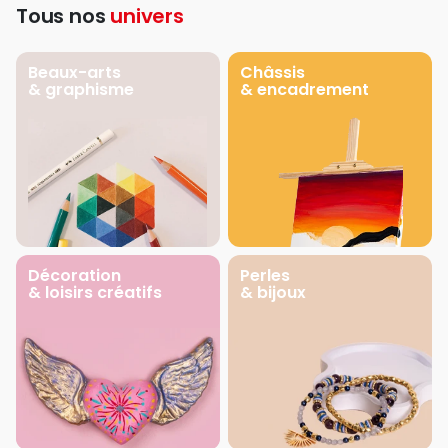
Tous nos
univers
Beaux-arts
Châssis
& graphisme
& encadrement
Décoration
Perles
& loisirs créatifs
& bijoux