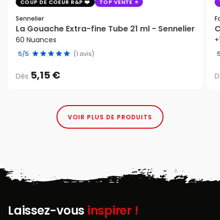
COUP DE COEUR R&P
TOP VENTE
Sennelier
F
La Gouache Extra-fine Tube 21 ml - Sennelier
C
60 Nuances
+
5/5
(1 avis)
5,15 €
Dès
D
VOIR PLUS DE PRODUITS
Laissez-vous
inspirer !