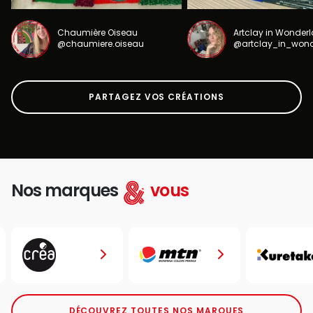
Chaumière Oiseau
Artclay in Wonder
@chaumiere.oiseau
@artclay_in_won
PARTAGEZ VOS CRÉATIONS
Nos marques
vous
DÉCOUVREZ TOUTES NOS MARQUES