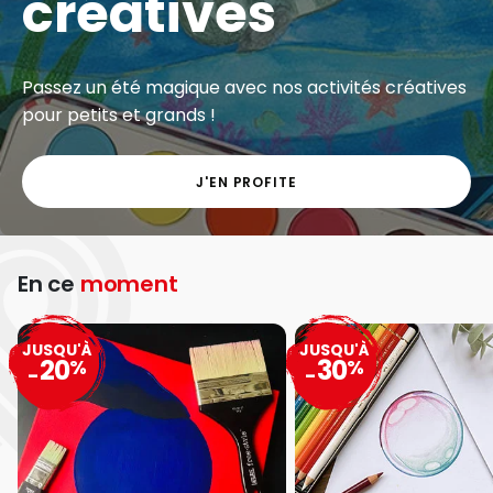
créatives
Passez un été magique avec nos activités créatives
pour petits et grands !
J'EN PROFITE
En ce
moment
JUSQU'À
JUSQU'À
20
30
%
%
-
-