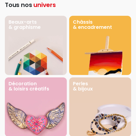
Tous nos
univers
Beaux-arts
Châssis
& graphisme
& encadrement
Décoration
Perles
& loisirs créatifs
& bijoux