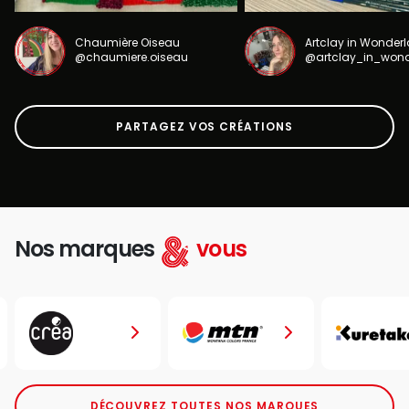
Chaumière Oiseau
Artclay in Wonder
@chaumiere.oiseau
@artclay_in_won
PARTAGEZ VOS CRÉATIONS
Nos marques
vous
DÉCOUVREZ TOUTES NOS MARQUES