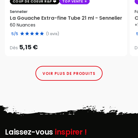
COUP DE COEUR R&P
TOP VENTE
Sennelier
F
La Gouache Extra-fine Tube 21 ml - Sennelier
C
60 Nuances
+
5/5
(1 avis)
5,15 €
Dès
D
VOIR PLUS DE PRODUITS
Laissez-vous
inspirer !