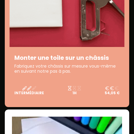
Monter une toile sur un châssis
Fabriquez votre châssis sur mesure vous-même
en suivant notre pas à pas.
INTERMÉDIAIRE
1H
54,05 €