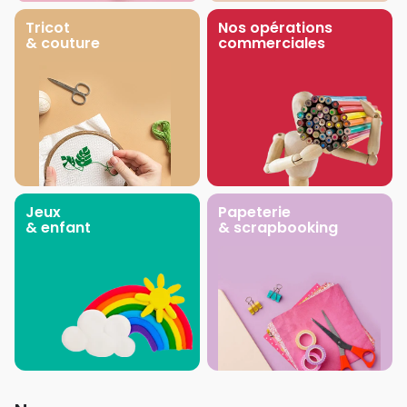
Tricot
Nos opérations
& couture
commerciales
Jeux
Papeterie
& enfant
& scrapbooking