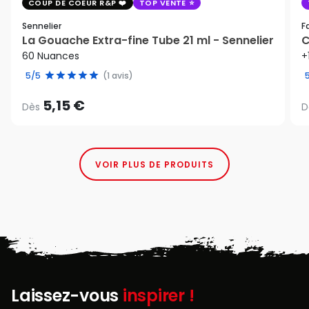
COUP DE COEUR R&P
TOP VENTE
Sennelier
F
La Gouache Extra-fine Tube 21 ml - Sennelier
C
60 Nuances
+
5/5
(1 avis)
5,15 €
Dès
D
VOIR PLUS DE PRODUITS
Laissez-vous
inspirer !