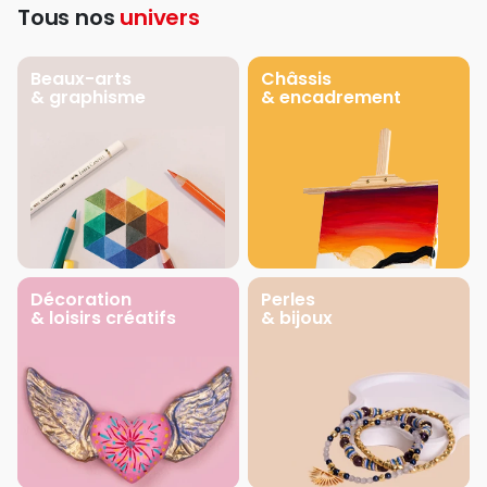
Tous nos
univers
Beaux-arts
Châssis
& graphisme
& encadrement
Décoration
Perles
& loisirs créatifs
& bijoux