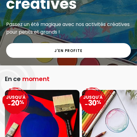
créatives
Passez un été magique avec nos activités créatives
pour petits et grands !
J'EN PROFITE
En ce
moment
JUSQU'À
JUSQU'À
20
30
%
%
-
-