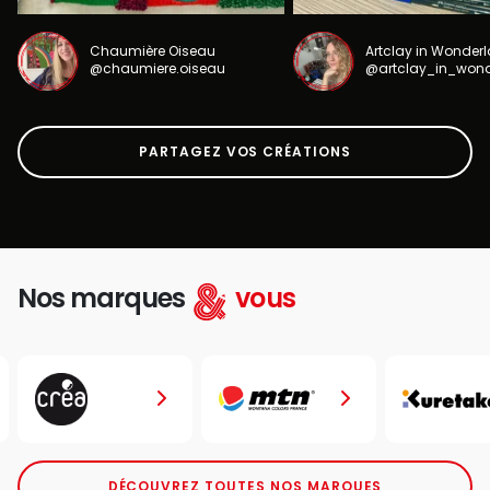
Chaumière Oiseau
Artclay in Wonder
@chaumiere.oiseau
@artclay_in_won
PARTAGEZ VOS CRÉATIONS
Nos marques
vous
DÉCOUVREZ TOUTES NOS MARQUES