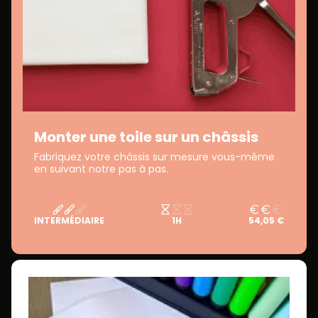
Monter une toile sur un châssis
Fabriquez votre châssis sur mesure vous-même
en suivant notre pas à pas.
INTERMÉDIAIRE
1H
54,05 €