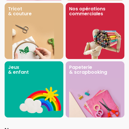
Tricot
Nos opérations
& couture
commerciales
Jeux
Papeterie
& enfant
& scrapbooking