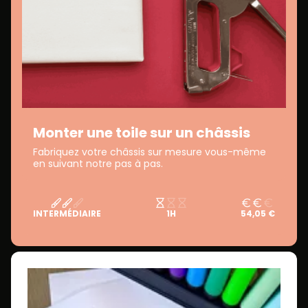
Monter une toile sur un châssis
Fabriquez votre châssis sur mesure vous-même
en suivant notre pas à pas.
INTERMÉDIAIRE
1H
54,05 €