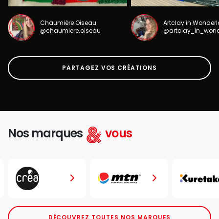
Chaumière Oiseau
Artclay in Wonder
@chaumiere.oiseau
@artclay_in_won
PARTAGEZ VOS CRÉATIONS
Nos marques
vous
DÉCOUVREZ TOUTES NOS MARQUES