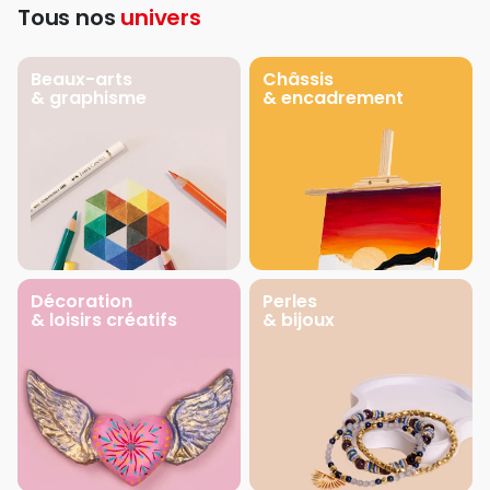
Tous nos
univers
Beaux-arts
Châssis
& graphisme
& encadrement
Décoration
Perles
& loisirs créatifs
& bijoux