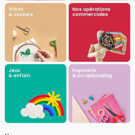
Tricot
Nos opérations
& couture
commerciales
Jeux
Papeterie
& enfant
& scrapbooking