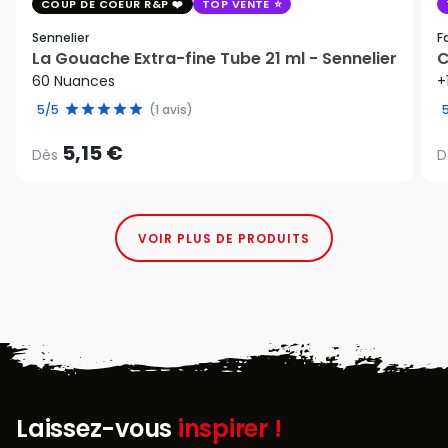
COUP DE COEUR R&P
TOP VENTE
Sennelier
F
La Gouache Extra-fine Tube 21 ml - Sennelier
C
60 Nuances
+
5/5
(1 avis)
5,15 €
Dès
D
VOIR PLUS DE PRODUITS
Laissez-vous
inspirer !