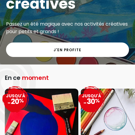
créatives
Passez un été magique avec nos activités créatives
pour petits et grands !
J'EN PROFITE
En ce
moment
JUSQU'À
JUSQU'À
20
30
%
%
-
-